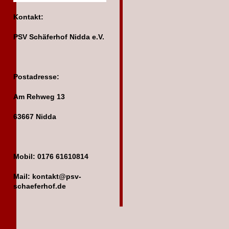
Kontakt:
PSV Schäferhof Nidda e.V.
Postadresse:
Am Rehweg 13
63667 Nidda
Mobil: 0176 61610814
Mail: kontakt@psv-
schaeferhof.de